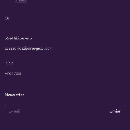
5561982567615
acessorioszipora@gmail.com
Início
Produtos
Newsletter