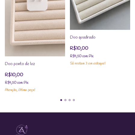
Duo quadrado
R$10,00
R$9,50
com
Pix
Só restam
3
em estoque!
Duo ponto de luz
R$10,00
R$9,50
com
Pix
Atenção, última peça!