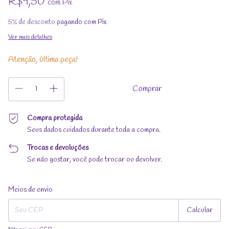
R$9,50
com
Pix
5% de desconto
pagando com Pix
Ver mais detalhes
Atenção, última peça!
Compra protegida
Seus dados cuidados durante toda a compra.
Trocas e devoluções
Se não gostar, você pode trocar ou devolver.
Entregas para o CEP:
Alterar CEP
Meios de envio
Calcular