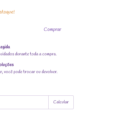
stoque!
egida
uidados durante toda a compra.
oluções
r, você pode trocar ou devolver.
Alterar CEP
Calcular