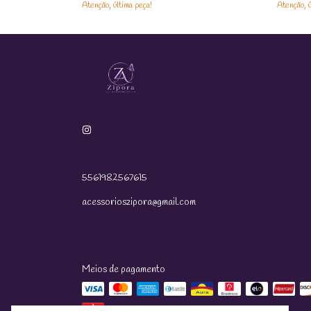
Atenção, última peça!
Atenção, ú
5561982567615
acessorioszipora@gmail.com
Meios de pagamento