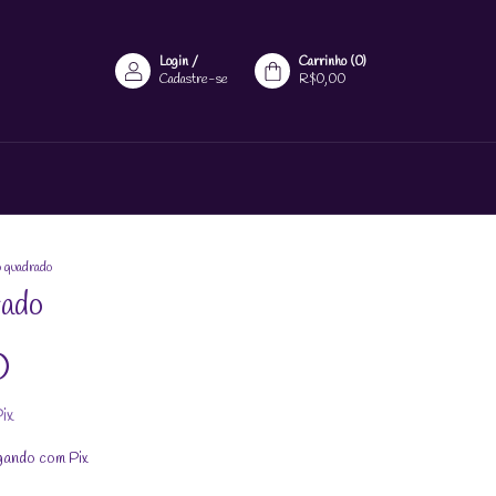
Login
/
Carrinho
(
0
)
Cadastre-se
R$0,00
 quadrado
rado
0
ix
ando com Pix