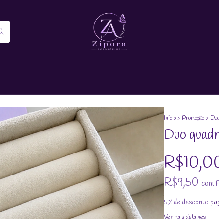
Início
>
Promoção
>
Duo
Duo quad
R$10,0
R$9,50
com
P
5% de desconto
pag
Ver mais detalhes