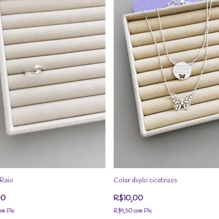
 Raio
Colar duplo cicatrizes
00
R$10,00
om
Pix
R$9,50
com
Pix