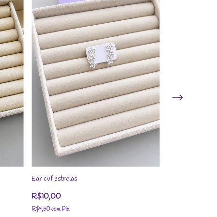
Ear cuf estrelas
Brinco Borbolet
R$10,00
R$10,00
R$9,50
com
Pix
R$9,50
com
Pix