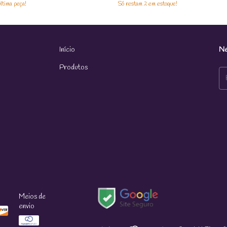
ltima peça!
Só restam
2
em estoque!
Início
Ne
Produtos
Meios de
envio