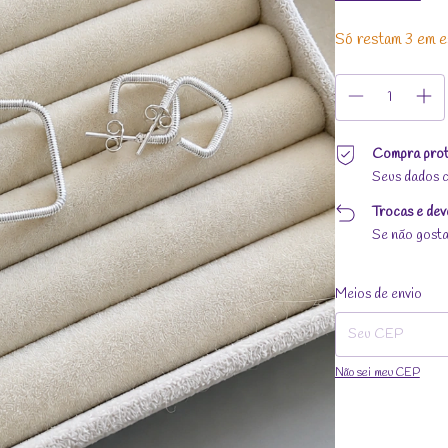
Só restam
3
em e
Compra prot
Seus dados c
Trocas e dev
Se não gosta
Entregas para o CEP:
Meios de envio
Não sei meu CEP