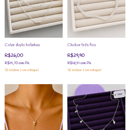
Colar duplo bolinhas
Choker três fios
R$26,00
R$29,90
R$24,70
com
Pix
R$28,41
com
Pix
Só restam
2
em estoque!
Só restam
2
em estoque!