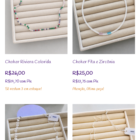
Choker Riviera Colorida
Choker Fita e Zircônia
R$26,00
R$25,00
R$24,70
com
Pix
R$23,75
com
Pix
Só restam
3
em estoque!
Atenção, última peça!