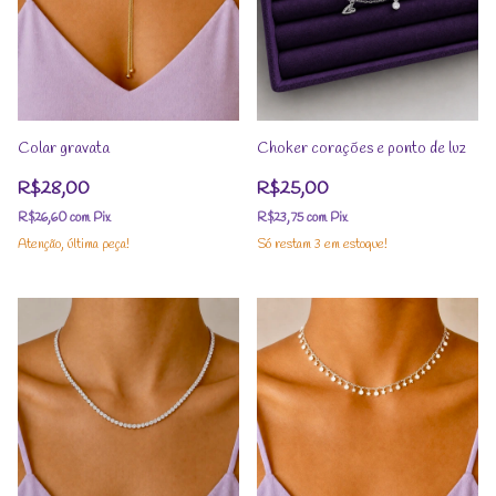
Colar gravata
Choker corações e ponto de luz
R$28,00
R$25,00
R$26,60
com
Pix
R$23,75
com
Pix
Atenção, última peça!
Só restam
3
em estoque!