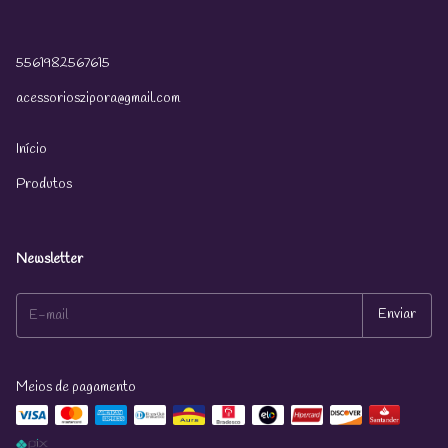
5561982567615
acessorioszipora@gmail.com
Início
Produtos
Newsletter
Meios de pagamento