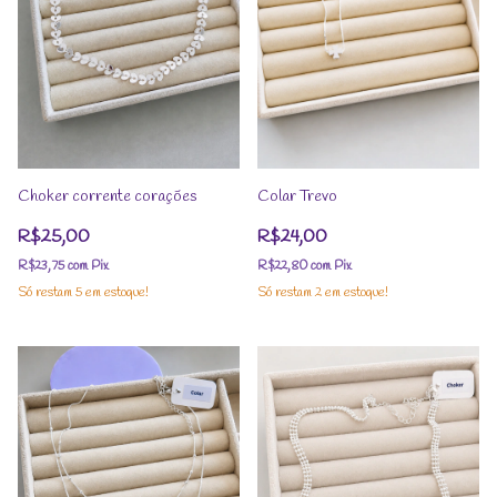
Choker corrente corações
Colar Trevo
R$25,00
R$24,00
R$23,75
com
Pix
R$22,80
com
Pix
Só restam
5
em estoque!
Só restam
2
em estoque!