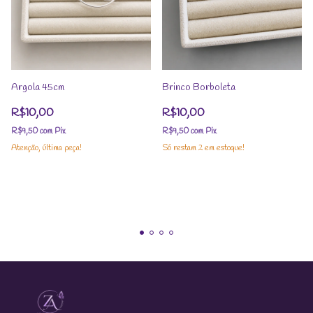
Argola 45cm
Brinco Borboleta
R$10,00
R$10,00
R$9,50
com
Pix
R$9,50
com
Pix
Atenção, última peça!
Só restam
2
em estoque!