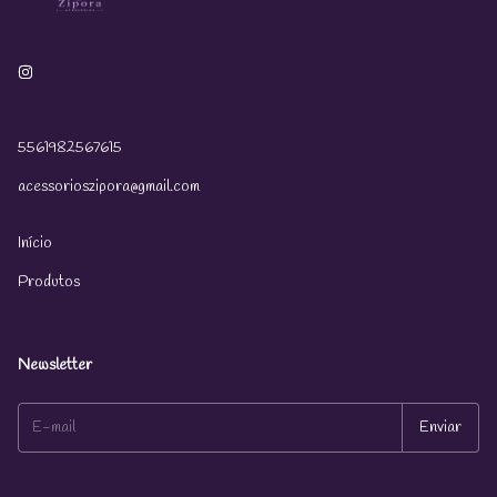
5561982567615
acessorioszipora@gmail.com
Início
Produtos
Newsletter