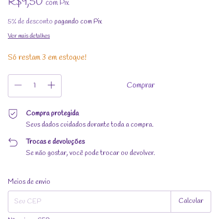
R$9,50
com
Pix
5% de desconto
pagando com Pix
Ver mais detalhes
Só restam
3
em estoque!
Compra protegida
Seus dados cuidados durante toda a compra.
Trocas e devoluções
Se não gostar, você pode trocar ou devolver.
Entregas para o CEP:
Alterar CEP
Meios de envio
Calcular