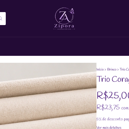
Início
>
Brinco
>
Trio C
Trio Cora
R$25,0
R$23,75
com
5% de desconto
pag
Ver mais detalhes