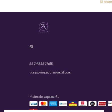
Só resta
5561982567615
acessorioszipora@gmail.com
Meios de pagamento