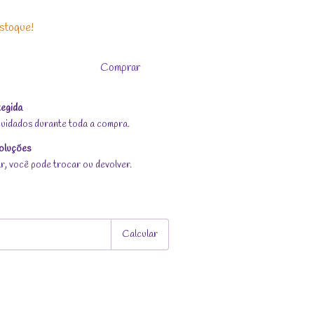
stoque!
egida
uidados durante toda a compra.
oluções
r, você pode trocar ou devolver.
Alterar CEP
Calcular