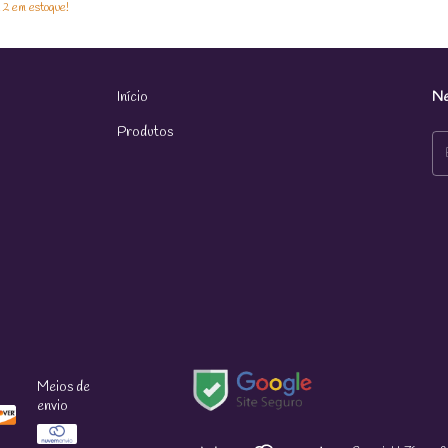
m
2
em estoque!
Início
Ne
Produtos
Meios de
envio