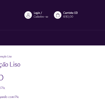
Login
/
Carrinho
(
0
)
Cadastre-se
R$0,00
oração Liso
ção Liso
0
Pix
ando com Pix