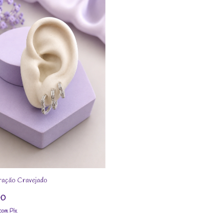
ração Cravejado
00
com
Pix