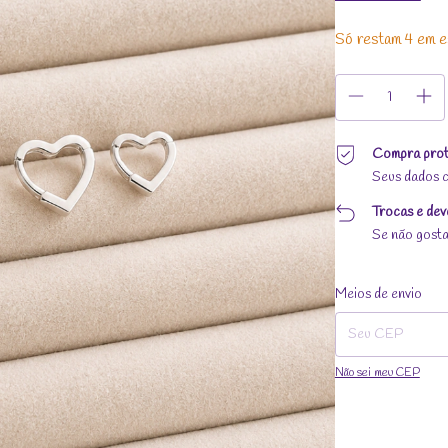
Só restam
4
em e
Compra prot
Seus dados c
Trocas e dev
Se não gosta
Entregas para o CEP:
Meios de envio
Não sei meu CEP